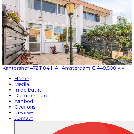
Kantershof 472
1104 HA · Amsterdam
€ 449.500 k.k.
Home
Media
In de buurt
Documenten
Aanbod
Over ons
Reviews
Contact