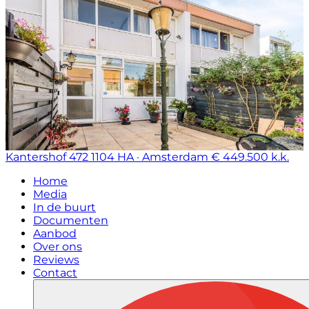
Kantershof 472
1104 HA · Amsterdam
€ 449.500 k.k.
Home
Media
In de buurt
Documenten
Aanbod
Over ons
Reviews
Contact